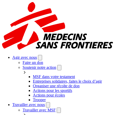
Aller
au
contenu
principal
Agir avec nous
Faire un don
Soutenir notre action
MSF dans votre testament
Entreprises solidaires, faites le choix d’agir
Organiser une récolte de don
Actions pour les sportifs
Actions pour écoles
Trooper
Travailler avec nous
Travailler avec MSF