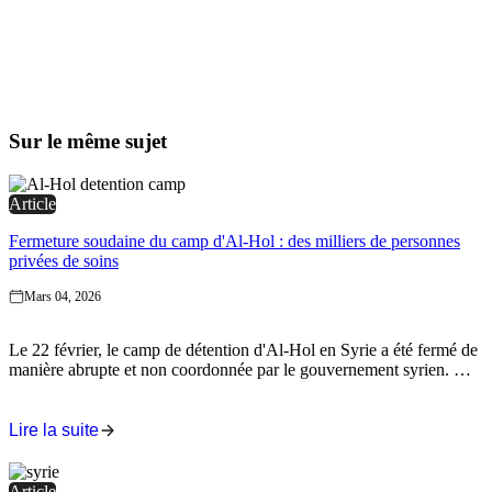
Sur le même sujet
Article
Fermeture soudaine du camp d'Al-Hol : des milliers de personnes
privées de soins
Mars 04, 2026
Le 22 février, le camp de détention d'Al-Hol en Syrie a été fermé de
manière abrupte et non coordonnée par le gouvernement syrien. Des
milliers de personnes, dont des enfants et des personnes souffrant de
maladies chroniques, se sont ainsi retrouvées exposées à des risques
sécuritaires et à un accès limité aux soins de santé.
Lire la suite
Article