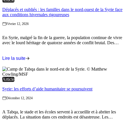
Déplacés et oubliés : les familles dans le nord-ouest de la Syrie face
aux conditions hivernales rigoureuses
Février 12, 2026
En Syrie, malgré la fin de la guerre, la population continue de vivre
avec le lourd héritage de quatorze années de conflit brutal. Des
années de bombardements aériens et d’hostilités prolongées, y
compris dans les zones rurales autour de Homs, Hama, Alep et Idlib,
ont détruit des habitations et des infrastructures essentielles, laissant
Lire la suite
d’innombrables familles sans autre choix que de fuir.
Article
Syrie: les efforts d’aide humanitaire se poursuivent
Décembre 12, 2024
A Tabqa, le stade et les écoles servent à accueillir et à abriter les
déplacés. La situation dans ces endroits est désastreuse. Les
températures descendent en dessous de zéro, les gens n’ont ni