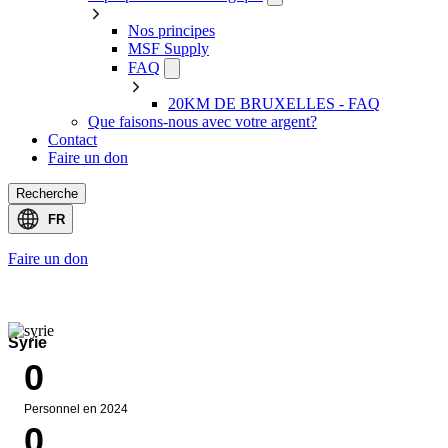
Nos principes
MSF Supply
FAQ
20KM DE BRUXELLES - FAQ
Que faisons-nous avec votre argent?
Contact
Faire un don
Recherche
Select
FR
language
Faire un don
Open
Search
Donate
News
Contact
menu
Syrie
0
Personnel en 2024
0